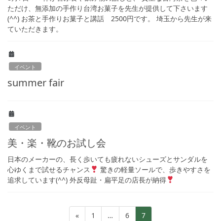
ただけ、無添加の手作り台湾お菓子を先生が提供して下さいます
(^^) お茶と手作りお菓子と講話 2500円です。 埼玉から先生が来
ていただきます。
イベント
summer fair
イベント
美・楽・靴のお試し会
日本のメーカーの、長く歩いても疲れないシューズとサンダルを
心ゆくまで試せるチャンス
驚きの軽量ソールで、歩きやすさを
追求しています(^^) 外反母趾・扁平足の店長が納得
投
固
固
固
«
1
…
6
7