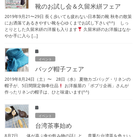
靴のお試し会＆久留米絣フェア
2019年9月21〜29日 長く歩いても疲れない日本製の靴 秋冬の散策
にお洒落てあるきやすい靴を心ゆくまでお試し下さい(^^) しっ
とりとした久留米絣の洋服も入ります
久留米絣のお洋服はなか
やか手に入ら […]
イベント
バッグ帽子フェア
2019年8月24日（土）〜 28日（水） 夏物カゴバッグ・リネンの
帽子が、5日間限定御奉仕品
お洋服屋の「ポプリ企画」さんが
作ったリネンの帽子は、ひと味違います(^^)
イベント
台湾茶事始め
8月7日 体が喜ぶ食や飲み物の話しと、 貴重な台湾茶を色々い