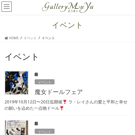
コ
ナ
ン
ビ
テ
ゲ
ン
ー
イベント
ツ
シ
へ
ョ
HOME
イベント
イベント
ス
ン
キ
に
ッ
移
イベント
プ
動
イベント
魔女ドールフェア
2019年10月12日〜20日迄開催
ラ・レイさんの愛と平和と幸せ
の願いを込めた一点物ドール
イベント