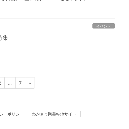
イベント
特集
固
固
2
…
7
»
定
定
ペ
ペ
ー
ー
ジ
ジ
シーポリシー
わかさま陶芸webサイト