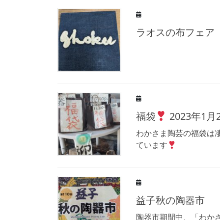
ラオスの布フェア
福袋
2023年1月
わかさま陶芸の福袋は
ています
益子秋の陶器市
陶器市期間中、「わかさ