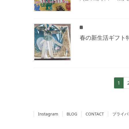
春の新生活ギフト
投
固
1
稿
定
ペ
ナ
ー
ビ
ジ
Instagram
BLOG
CONTACT
プライバ
ゲ