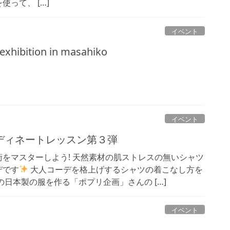
って、 […]
イベント
xhibition in masahiko
。
イベント
ディネートレッスン第３弾
をマスターしよう! 天然素材の肌ストレスの無いシャツ
デです
大人コーデを格上げするシャツの着こなし方を
の日本製の服を作る「ポプリ企画」さんの […]
イベント