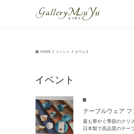
コ
ナ
ン
ビ
テ
ゲ
ン
ー
ツ
シ
へ
ョ
ス
ン
HOME
イベント
イベント
キ
に
ッ
移
プ
動
イベント
テーブルウェア フ
最も華やぐ季節のクリ
日本製で高品質のテー