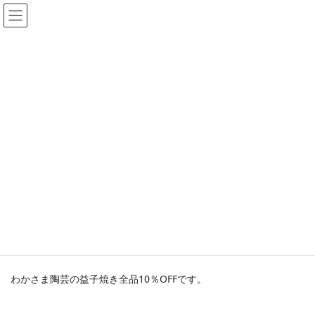
コ
ナ
ン
ビ
テ
ゲ
ン
ー
イベント
ツ
シ
へ
ョ
HOME
イベント
イベント
秋の陶器市
ス
ン
キ
に
ッ
移
プ
動
イベント
秋の陶器市
開催日: -
カテゴリー:
イベント
わかさま陶芸の益子焼き全品10％OFFです。