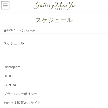
コ
ナ
ン
ビ
テ
ゲ
ン
ー
スケジュール
ツ
シ
へ
ョ
HOME
スケジュール
ス
ン
キ
に
ッ
移
スケジュール
プ
動
Instagram
BLOG
CONTACT
プライバシーポリシー
わかさま陶芸webサイト